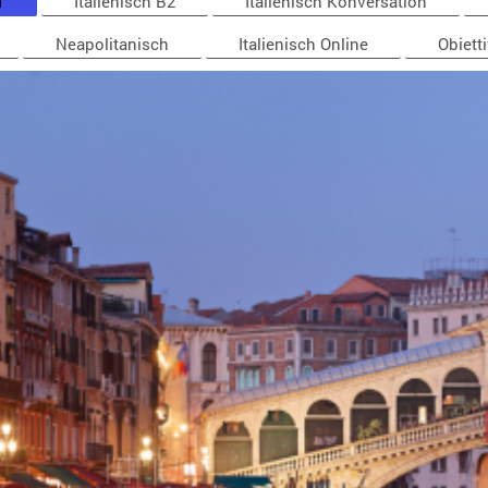
1
Italienisch B2
Italienisch Konversation
Neapolitanisch
Italienisch Online
Obiett