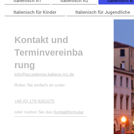
Italienisch A1
Italienisch A2
Italienisch B
Italienisch für Kinder
Italienisch für Jugendliche
Kontakt und
Terminvereinba
rung
info@accademia-italiana-mz.de
Rufen Sie einfach an unter
+49 (0) 179 9261075
oder nutzen Sie das
Kontaktformular
.