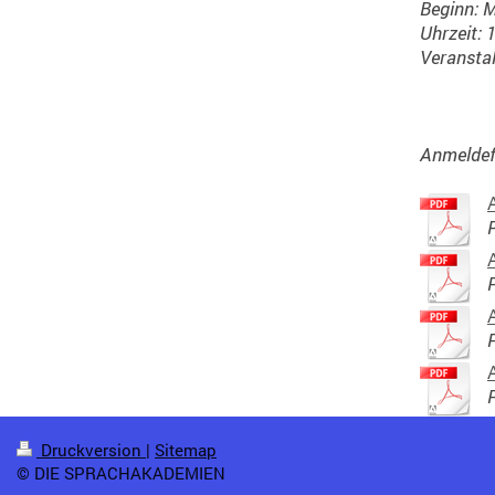
Beginn: M
Uhrzeit: 
Veranstal
Anmeldef
Druckversion
|
Sitemap
© DIE SPRACHAKADEMIEN