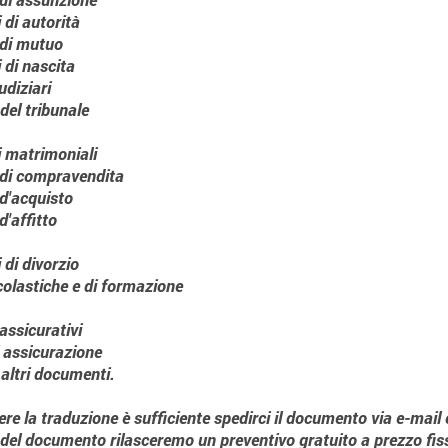
i di autorità
 di mutuo
i di nascita
udiziari
del tribunale
ti matrimoniali
 di compravendita
 d'acquisto
d'affitto
i di divorzio
colastiche e di formazione
 assicurativi
i assicurazione
altri
​
documenti.
ere la traduzione è sufficiente spedirci il documento via e-mai
 del documento rilasceremo un preventivo gratuito a prezzo fiss