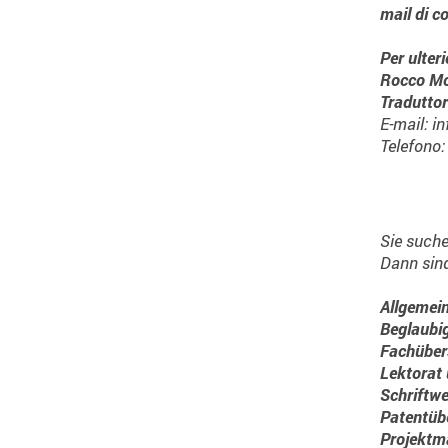
mail di c
Per ulter
Rocco Mo
Traduttor
E-mail: i
Telefono
Sie suche
Dann sind
Allgemei
Beglaubi
Fachüber
Lektorat 
Schriftwe
Patentüb
Projekt